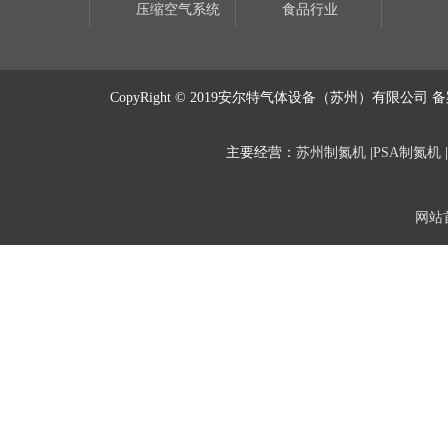
压缩空气系统
食品行业
粉末冶金
激光切割
热处理行业
CopyRight © 2019安尔特气体设备（苏州）有限公司 
主要经营：
苏州制氮机
|
PSA制氮机
网站