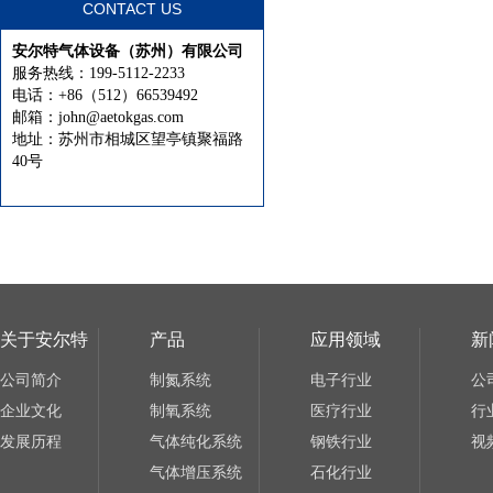
CONTACT US
安尔特气体设备（苏州）有限公司
服务热线：199-5112-2233
电话：+86（512）66539492
邮箱：john@aetokgas.com
地址：苏州市相城区望亭镇聚福路
40号
关于安尔特
产品
应用领域
新
公司简介
制氮系统
电子行业
公
企业文化
制氧系统
医疗行业
行
发展历程
气体纯化系统
钢铁行业
视
气体增压系统
石化行业